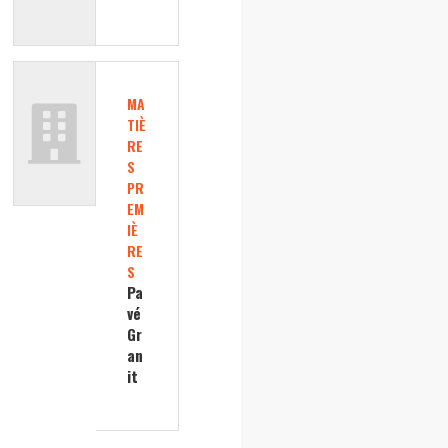
MA
TIÈ
RE
S
PR
EM
IÈ
RE
S
Pa
vé
Gr
an
it