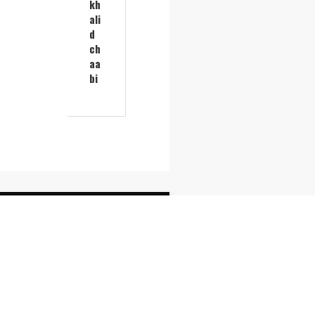
kh
ali
d
ch
aa
bi
EJOIGNEZ
YON
NTREPRISES