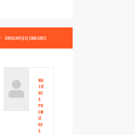
DIRIGEANT(ES) SIMILAIRES
MA
TIÈ
RE
S
PR
EM
IÈ
RE
S