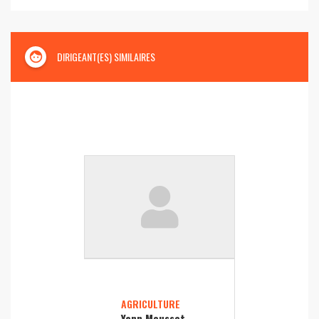
face
DIRIGEANT(ES) SIMILAIRES
AGRICULTURE
Yann Mousset