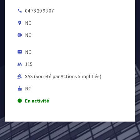
04 78 20 93 07
local_phone
NC
room
NC
language
NC
email
115
people
SAS (Société par Actions Simplifiée)
gavel
NC
cake
En activité
lens