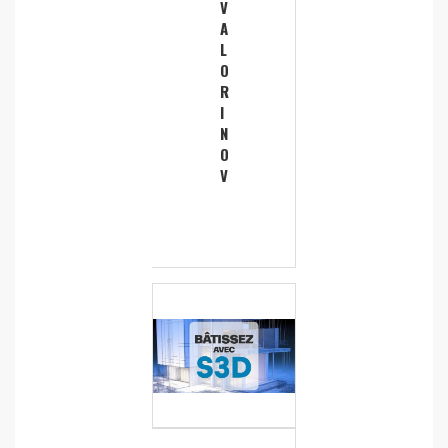
V
A
L
O
R
I
N
O
V