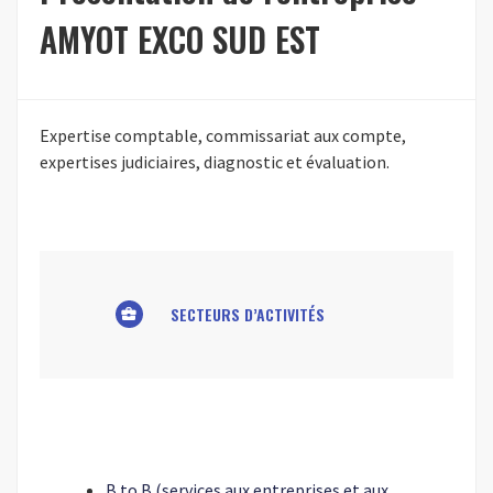
AMYOT EXCO SUD EST
Expertise comptable, commissariat aux compte,
expertises judiciaires, diagnostic et évaluation.
SECTEURS D’ACTIVITÉS
business_center
B to B (services aux entreprises et aux