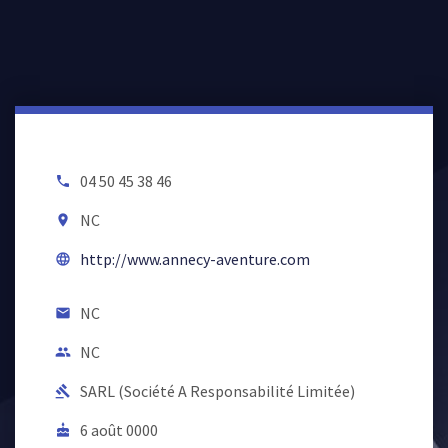
04 50 45 38 46
local_phone
NC
room
http://www.annecy-aventure.com
language
NC
email
NC
people
SARL (Société A Responsabilité Limitée)
gavel
6 août 0000
cake