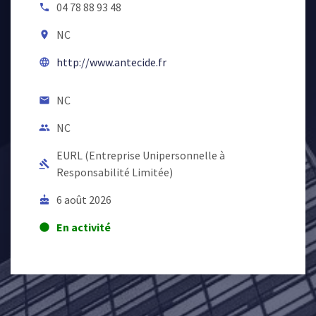
04 78 88 93 48
local_phone
NC
room
http://www.antecide.fr
language
NC
email
NC
people
EURL (Entreprise Unipersonnelle à
gavel
Responsabilité Limitée)
6 août 2026
cake
En activité
lens