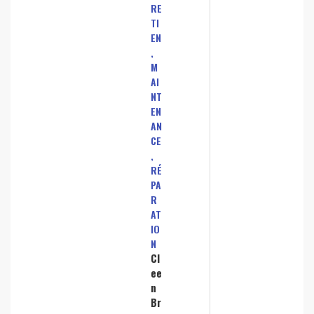
RE
TI
EN
,
M
AI
NT
EN
AN
CE
,
RÉ
PA
R
AT
IO
N
Cl
ee
n
Br