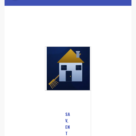
SA
V,
EN
T