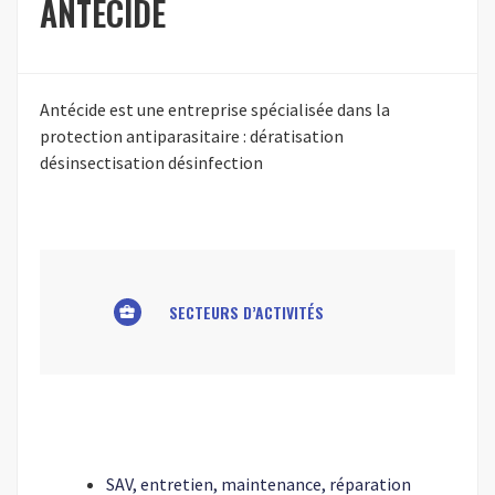
ANTECIDE
Antécide est une entreprise spécialisée dans la
protection antiparasitaire : dératisation
désinsectisation désinfection
SECTEURS D’ACTIVITÉS
business_center
SAV, entretien, maintenance, réparation