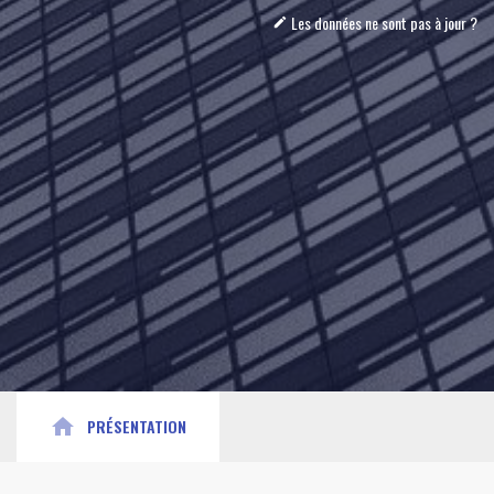
Les données ne sont pas à jour ?
mode_edit
home
PRÉSENTATION