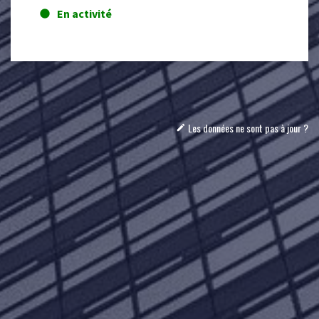
En activité
lens
Les données ne sont pas à jour ?
mode_edit