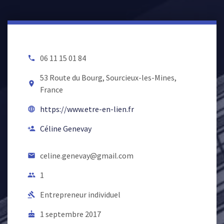
06 11 15 01 84
local_phone
53 Route du Bourg, Sourcieux-les-Mines,
room
France
https://www.etre-en-lien.fr
language
Céline Genevay
person_add
celine.genevay@gmail.com
email
1
people
Entrepreneur individuel
gavel
1 septembre 2017
cake