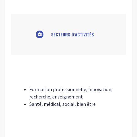
SECTEURS D’ACTIVITÉS
business_center
Formation professionnelle, innovation,
recherche, enseignement
Santé, médical, social, bien être