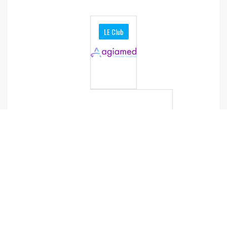
LE Club
A
g
i
a
m
e
d