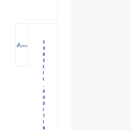
C
O
N
S
E
I
L
,
A
U
D
I
T
I
N