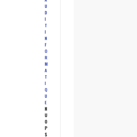
U
D
I
T
I
N
F
O
R
M
A
T
I
Q
U
E
N
U
O
P
S