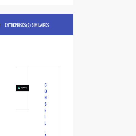
ENTREPRISES(S) SIMILAIRES
C
O
N
S
E
I
L
,
A