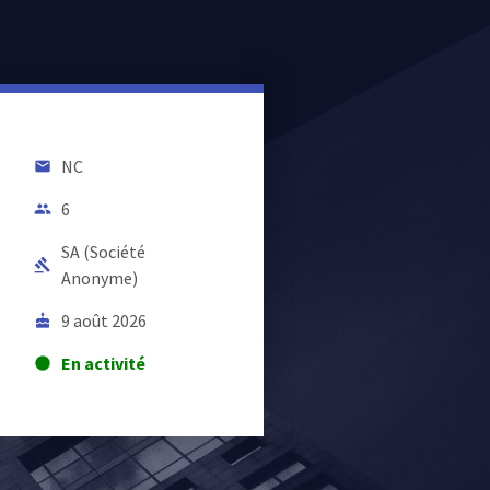
NC
email
6
people
SA (Société
gavel
Anonyme)
9 août 2026
cake
En activité
lens