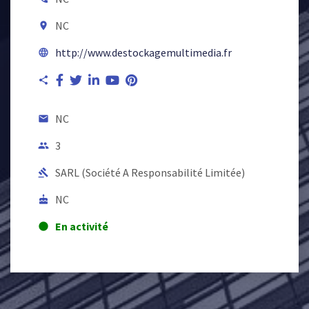
NC
room
http://www.destockagemultimedia.fr
language
share
NC
email
3
people
SARL (Société A Responsabilité Limitée)
gavel
NC
cake
En activité
lens