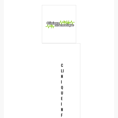
C
LI
N
I
Q
U
E
I
N
F