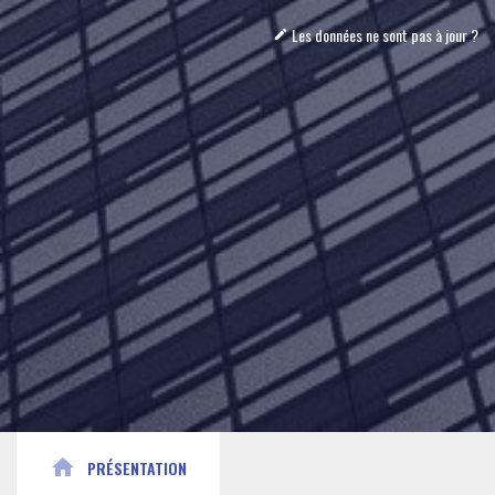
Les données ne sont pas à jour ?
mode_edit
home
PRÉSENTATION