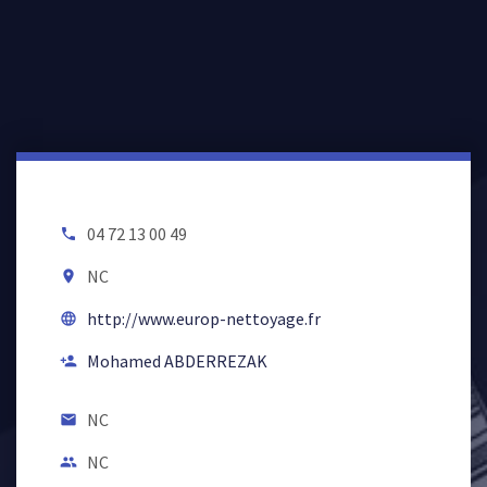
04 72 13 00 49
local_phone
NC
room
http://www.europ-nettoyage.fr
language
Mohamed ABDERREZAK
person_add
NC
email
NC
people