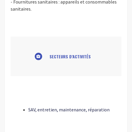
- Fournitures sanitaires : appareils et consommables
sanitaires.
SECTEURS D’ACTIVITÉS
business_center
SAV, entretien, maintenance, réparation