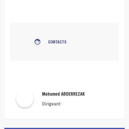
face
CONTACTS
Mohamed ABDERREZAK
Dirigeant