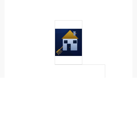
S
A
V,
E
N
T
R