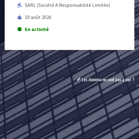
SARL (Société A Responsabilité Limitée)
gavel
10 août 2026
cake
En activité
lens
Les données ne sont pas à jour ?
mode_edit