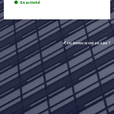
En activité
lens
Les données ne sont pas à jour ?
mode_edit