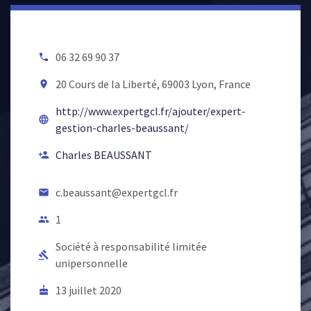
06 32 69 90 37
local_phone
20 Cours de la Liberté, 69003 Lyon, France
room
http://www.expertgcl.fr/ajouter/expert-
language
gestion-charles-beaussant/
Charles BEAUSSANT
person_add
c.beaussant@expertgcl.fr
email
1
people
Société à responsabilité limitée
gavel
unipersonnelle
13 juillet 2020
cake