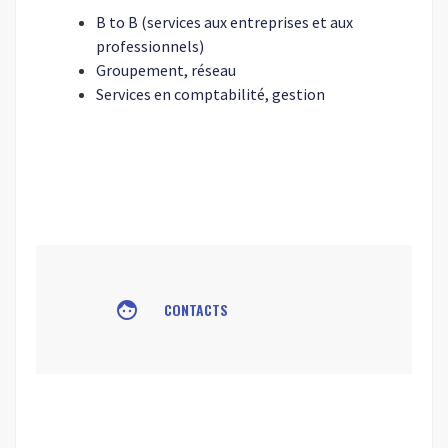
B to B (services aux entreprises et aux
professionnels)
Groupement, réseau
Services en comptabilité, gestion
face
CONTACTS