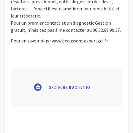
résultats, prévisionnel, outils de gestion des devis,
factures…l’objectif est d’améliorer leur rentabilité et
leur trésorerie.
Pour un premier contact et un diagnostic Gestion
gratuit, n’hésitez pas à me contacter au 06.32.69.90.37.
Pour en savoir plus : www.beaussant.expertgcl.fr
SECTEURS D’ACTIVITÉS
business_center