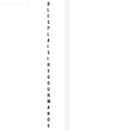
B
L
E
S
P
L
A
I
S
I
R
S
G
O
U
R
M
A
N
D
S