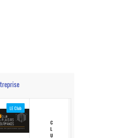
ntreprise
LE Club
C
L
U