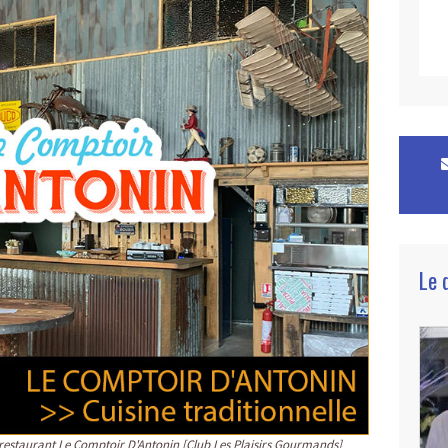
Le 
restaurant Le Comptoir D'Antonin [Club Les Plaisirs Gourmands]