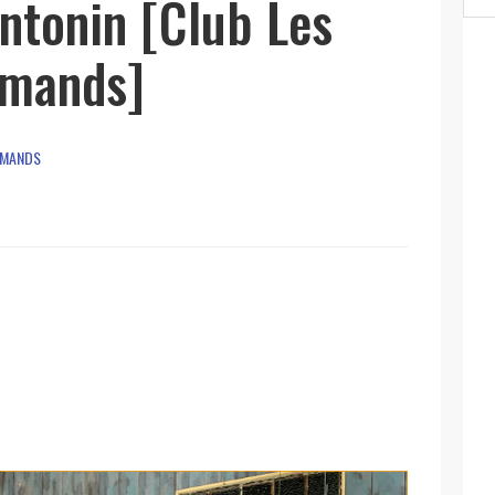
ntonin [Club Les
rmands]
RMANDS