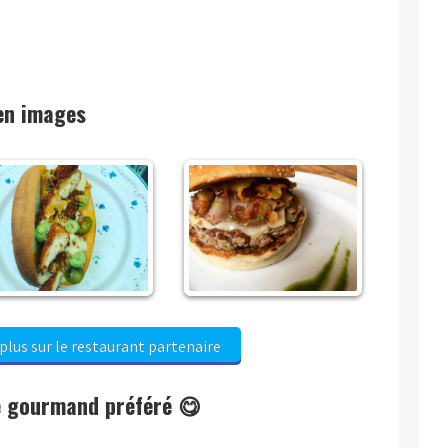
en images
plus sur le restaurant partenaire
re gourmand préféré 😋