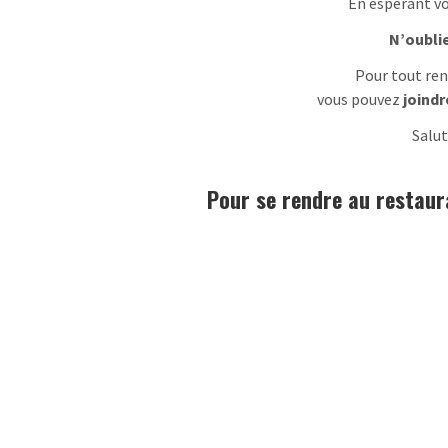
En espérant v
N’oublie
Pour tout re
vous pouvez
joindr
Salu
Pour se rendre au restaur