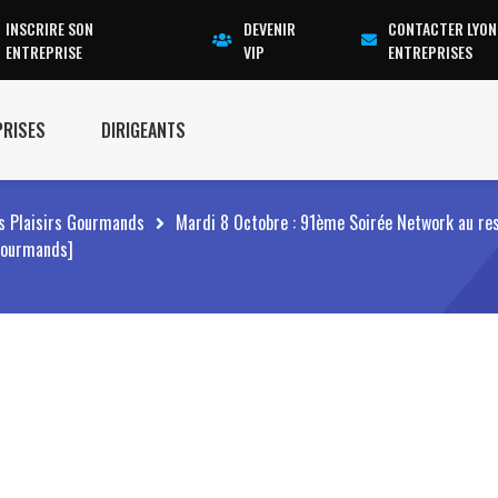
INSCRIRE SON
DEVENIR
CONTACTER LYON
ENTREPRISE
VIP
ENTREPRISES
PRISES
DIRIGEANTS
es Plaisirs Gourmands
Mardi 8 Octobre : 91ème Soirée Network au re
 Gourmands]