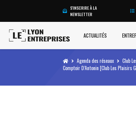
S'INSCRIRE À LA
NEWSLETTER
ACTUALITÉS
ENTRE
Accueil
Agenda des réseaux
Club L
Comptoir D’Antonin [Club Les Plaisirs