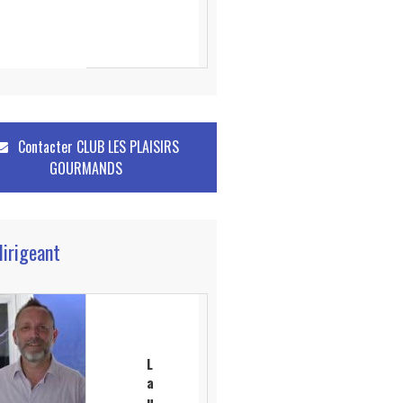
Contacter
CLUB LES PLAISIRS
GOURMANDS
dirigeant
L
a
u