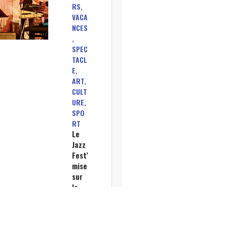
RS,
VACA
NCES
,
SPEC
TACL
E,
ART,
CULT
URE,
SPO
RT
Le
Jazz
Fest’
mise
sur
la
cult
ure
pour