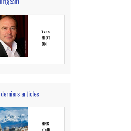
dirigeant
Yves
RIOT
ON
 derniers articles
HRS
s’alli