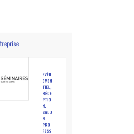
ntreprise
EVÉN
EMEN
TIEL,
RÉCE
PTIO
N,
SALO
N
PRO
FESS