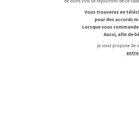
de bons vins se réjouiront de ce ca
Vous trouverez en téléc
pour des accords me
Lorsque vous commandez s
Aussi, afin de b
je vous propose de
entre