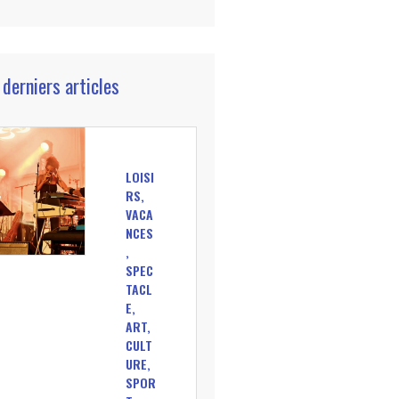
 derniers articles
LOISI
RS,
VACA
NCES
,
SPEC
TACL
E,
ART,
CULT
URE,
SPOR