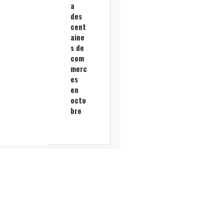
a
des
cent
aine
s de
com
merc
es
en
octo
bre
Gara
nce
Ricol
port