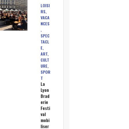
LOISI
RS,
VACA
NCES
,
SPEC
TACL
E,
ART,
CULT
URE,
SPOR
T
La
Lyon
Brad
erie
Festi
val
mobi
liser