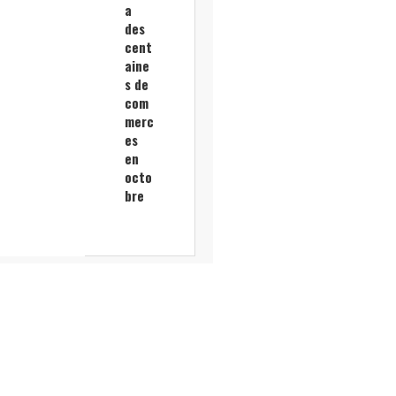
a
des
cent
aine
s de
com
merc
es
en
octo
bre
Gara
nce
Ricol
port