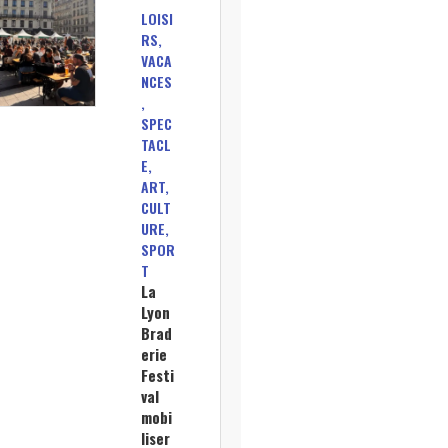
LOISI
RS,
VACA
NCES
,
SPEC
TACL
E,
ART,
CULT
URE,
SPOR
T
La
Lyon
Brad
erie
Festi
val
mobi
liser