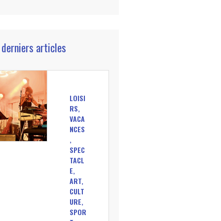
 derniers articles
LOISI
RS,
VACA
NCES
,
SPEC
TACL
E,
ART,
CULT
URE,
SPOR