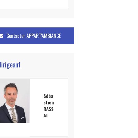
Contacter
APPART'AMBIANCE
dirigeant
Séba
stien
RASS
AT