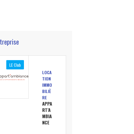
ntreprise
LE Club
LOCA
TION
IMMO
BILIÈ
RE
APPA
RT’A
MBIA
NCE