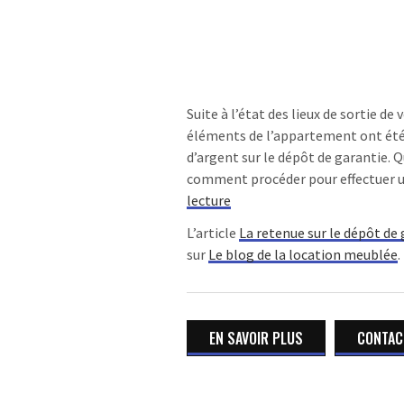
Suite à l’état des lieux de sortie d
éléments de l’appartement ont été
d’argent sur le dépôt de garantie. Q
comment procéder pour effectuer u
de
lecture
« La
L’article
La retenue sur le dépôt de
retenue
sur
Le blog de la location meublée
.
sur
le
dépôt
de
EN SAVOIR PLUS
CONTACT
garantie :
quand
et