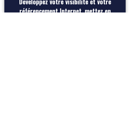
Développez votre visibilité et votre
référencement Internet, mettez en
avant votre entreprise et créez du
trafic vers votre site web
INSCRIVEZ-VOUS