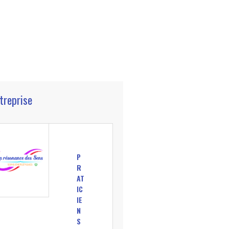
ntreprise
P
R
AT
IC
IE
N
S