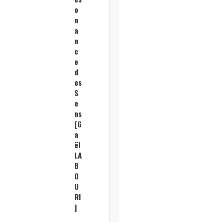
o
n
a
n
c
e
d
es
S
e
ns
[G
a
ël
LA
B
O
U
RI
]