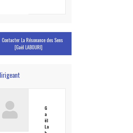
Contacter
La Résonance des Sens
[Gaël LABOURI]
dirigeant
G
a
ël
La
b