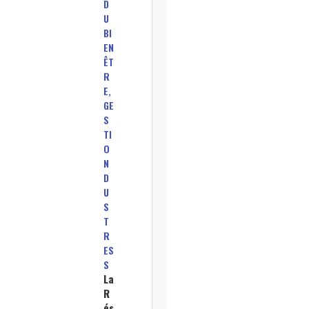
D
U
BI
EN
ÊT
R
E,
GE
S
TI
O
N
D
U
S
T
R
ES
S
La
R
és