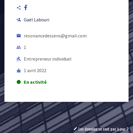
share
Gaël Labouri
person_add
resonancedessens@gmail.com
email
1
people
Entrepreneur individuel
gavel
1 avril 2022
cake
En activité
lens
Les données ne sont pas à jour ?
mode_edit