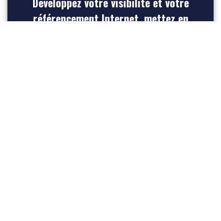
Développez votre visibilité et votre
référencement Internet, mettez en
avant votre entreprise et créez du
trafic vers votre site web
INSCRIVEZ-VOUS