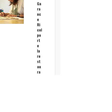
Ga
ra
nc
e
Ri
col
po
rt
e
la
re
st
au
ra
tio
n
gr
ap
hiq
ue
du