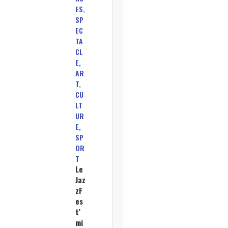
ES,
SP
EC
TA
CL
E,
AR
T,
CU
LT
UR
E,
SP
OR
T
Le
Jaz
zF
es
t’
mi