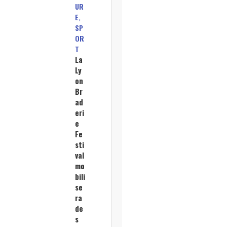
UR
E,
SP
OR
T
La
Ly
on
Br
ad
eri
e
Fe
sti
val
mo
bili
se
ra
de
s