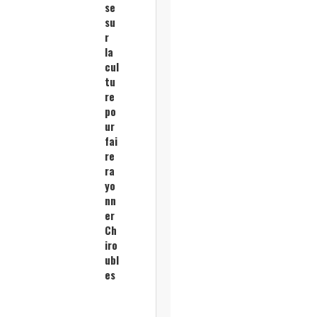
se
su
r
la
cul
tu
re
po
ur
fai
re
ra
yo
nn
er
Ch
iro
ubl
es