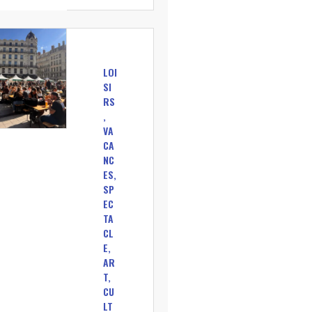
LOI
SI
RS
,
VA
CA
NC
ES,
SP
EC
TA
CL
E,
AR
T,
CU
LT