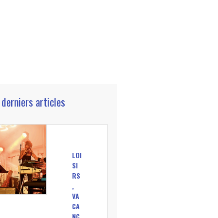
 derniers articles
LOI
SI
RS
,
VA
CA
NC