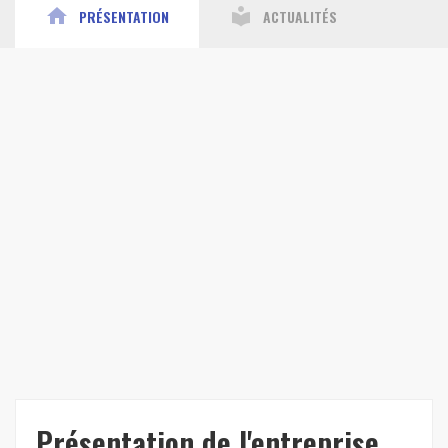
home
local_library
PRÉSENTATION
ACTUALITÉS
Présentation de l'entreprise