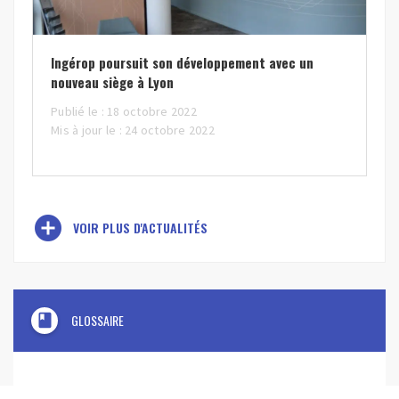
Ingérop poursuit son développement avec un
nouveau siège à Lyon
Publié le : 18 octobre 2022
Mis à jour le : 24 octobre 2022
add_circle
VOIR PLUS D'ACTUALITÉS
book
GLOSSAIRE