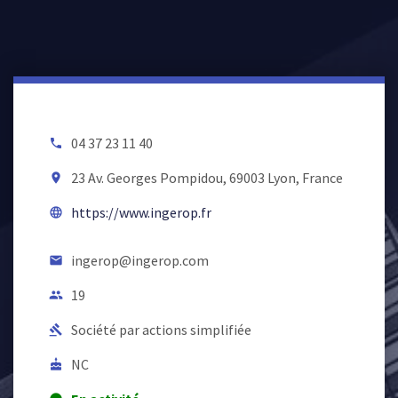
04 37 23 11 40
local_phone
23 Av. Georges Pompidou, 69003 Lyon, France
room
https://www.ingerop.fr
language
ingerop@ingerop.com
email
19
people
Société par actions simplifiée
gavel
NC
cake