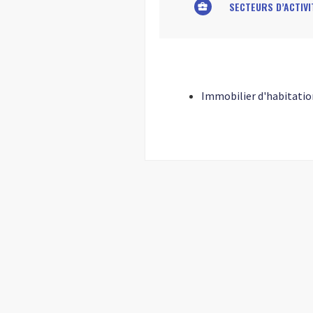
SECTEURS D’ACTIVI
business_center
Immobilier d'habitatio