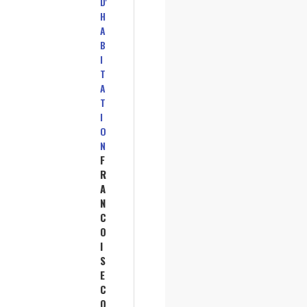
D'
H
A
B
I
T
A
T
I
O
N
F
R
A
N
C
O
I
S
E
C
O