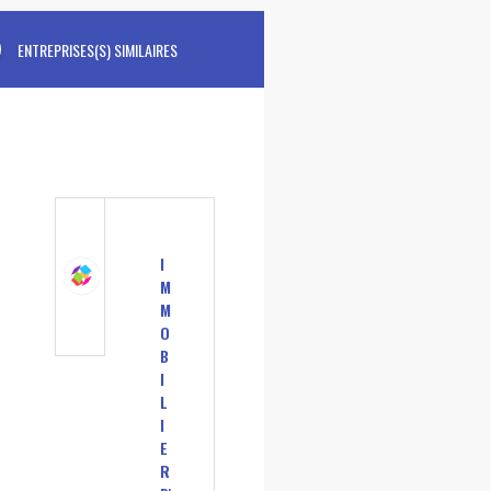
ENTREPRISES(S) SIMILAIRES
I
M
M
O
B
I
L
I
E
R