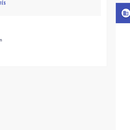
TÉS
domain
n