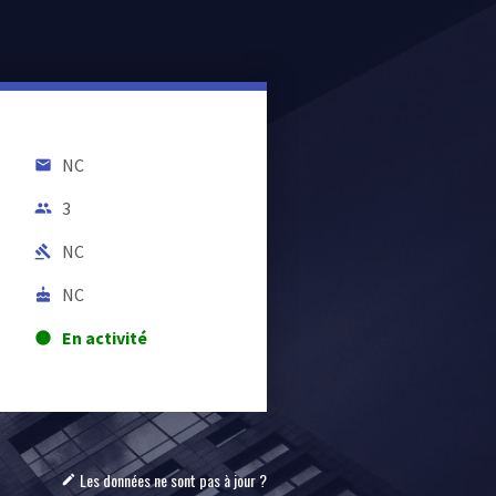
NC
email
3
people
NC
gavel
NC
cake
En activité
lens
Les données ne sont pas à jour ?
mode_edit