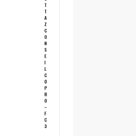
T
T
A
Z
C
O
N
S
E
I
L
C
O
P
R
O
–
F
C
3