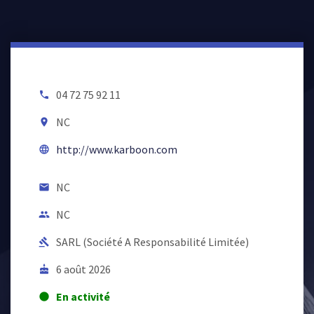
04 72 75 92 11
local_phone
NC
room
http://www.karboon.com
language
NC
email
NC
people
SARL (Société A Responsabilité Limitée)
gavel
6 août 2026
cake
En activité
lens