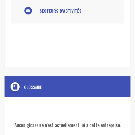
SECTEURS D’ACTIVITÉS
business_center
book
GLOSSAIRE
Aucun glossaire n'est actuellement lié à cette entreprise.