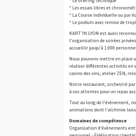
* Le briefing technique
* Les essais libres et chronomét
* La Course individuelle ou par é
* Le podium avec remise de tro
KART'IN LYON est aussi reconnu
l'organisation de soirées priv
accueillir jusqu'à 1.000 personn
Nous pouvons mettre en place un
réaliser différentes activités e
casino des vins, atelier ZEN, rel
Notre restaurant, orchestré pa
à vos attentes pour un repas assi
Tout au long de l'évènement, no
animations dont l'alchimie laiss
Domaines de compétence
Organisation d'évènements entre
personnel - Fidélisation client