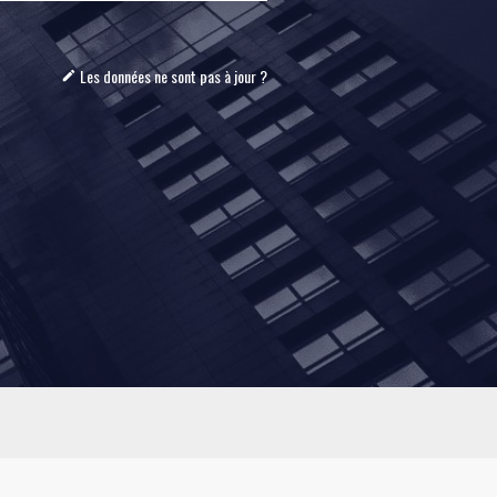
Les données ne sont pas à jour ?
mode_edit