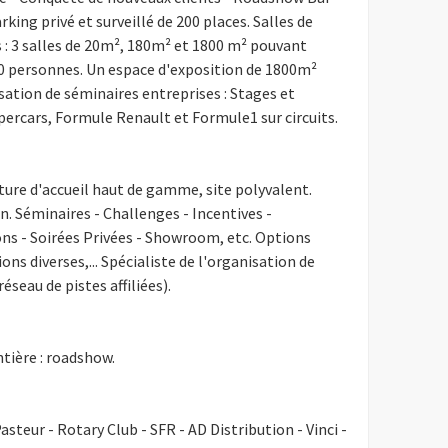
ing privé et surveillé de 200 places. Salles de
: 3 salles de 20m², 180m² et 1800 m² pouvant
00 personnes. Un espace d'exposition de 1800m²
tion de séminaires entreprises : Stages et
ercars, Formule Renault et Formule1 sur circuits.
ture d'accueil haut de gamme, site polyvalent.
n. Séminaires - Challenges - Incentives -
s - Soirées Privées - Showroom, etc. Options
ons diverses,... Spécialiste de l'organisation de
éseau de pistes affiliées).
tière : roadshow.
asteur - Rotary Club - SFR - AD Distribution - Vinci -