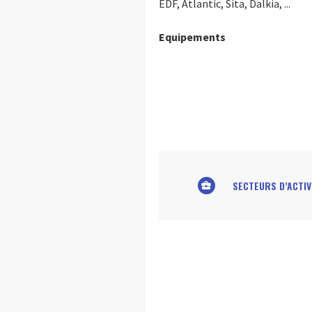
EDF, Atlantic, Sita, Dalkia, ...
Equipements
SECTEURS D’ACTIV
business_center