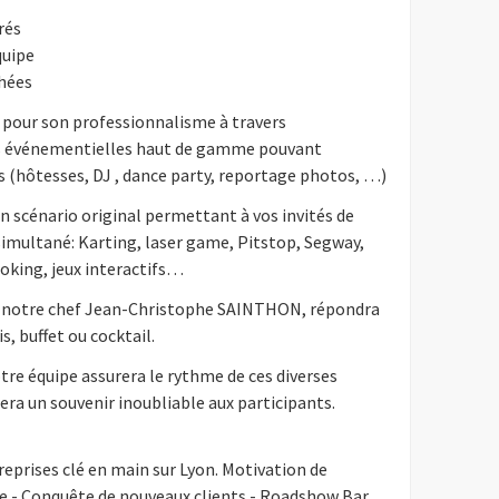
rés
quipe
phées
 pour son professionnalisme à travers
ées événementielles haut de gamme pouvant
es (hôtesses, DJ , dance party, reportage photos, …)
 scénario original permettant à vos invités de
n simultané: Karting, laser game, Pitstop, Segway,
ooking, jeux interactifs…
r notre chef Jean-Christophe SAINTHON, répondra
s, buffet ou cocktail.
tre équipe assurera le rythme de ces diverses
era un souvenir inoubliable aux participants.
prises clé en main sur Lyon. Motivation de
èle - Conquête de nouveaux clients - Roadshow Bar