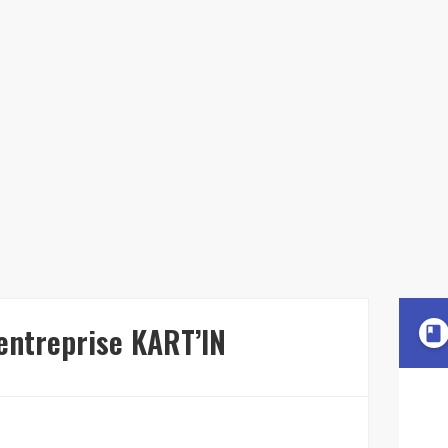
'entreprise KART’IN
book