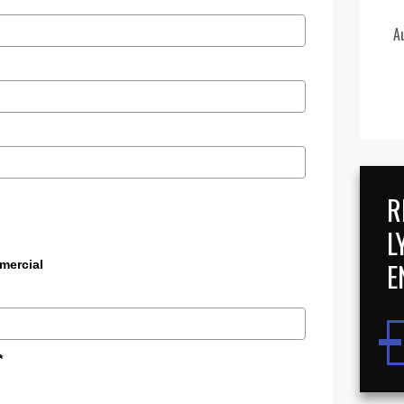
A
R
L
E
mercial
*