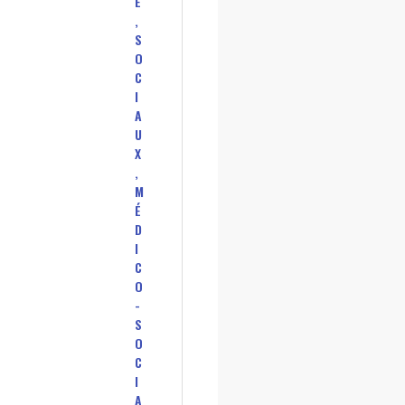
É
,
S
O
C
I
A
U
X
,
M
É
D
I
C
O
-
S
O
C
I
A