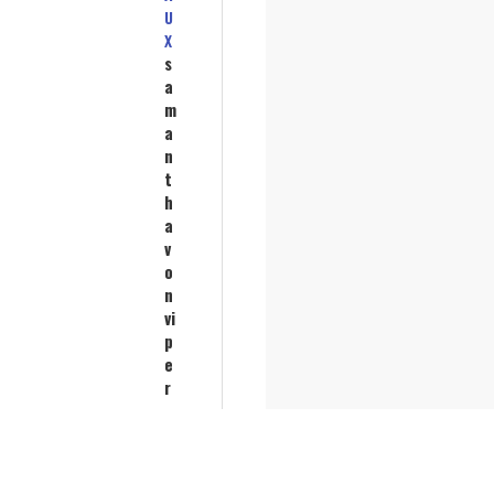
U
X
s
a
m
a
n
t
h
a
v
o
n
vi
p
e
r