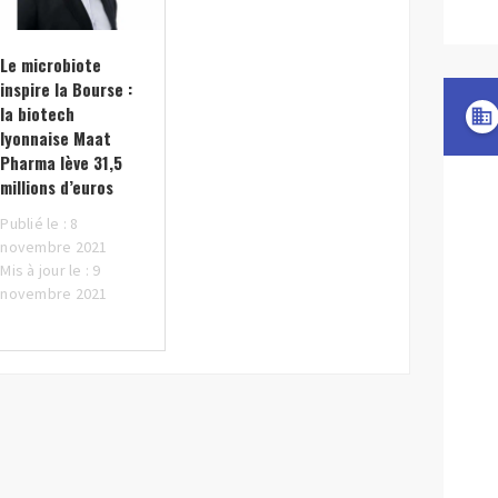
Le microbiote
inspire la Bourse :
la biotech
domain
lyonnaise Maat
Pharma lève 31,5
millions d’euros
Publié le : 8
novembre 2021
Mis à jour le : 9
novembre 2021