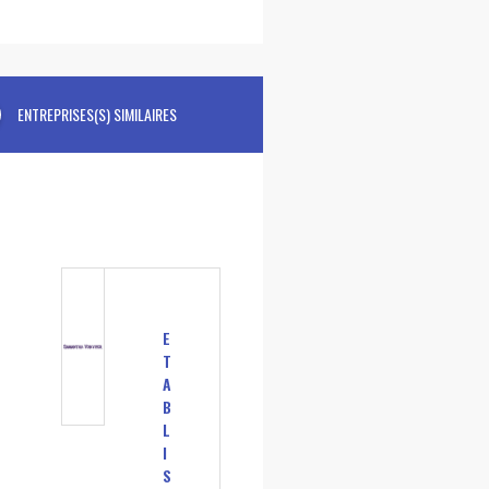
ENTREPRISES(S) SIMILAIRES
E
T
A
B
L
I
S