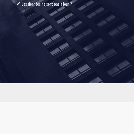
Les données ne sont pas à jour ?
mode_edit