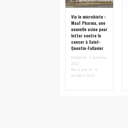
Via le microbiote :
MaaT Pharma, une
nouvelle usine pour
lutter contre le
cancer à Saint-
Quentin-Fallavier
Publié le : 3 octobre
2022
Mis à jour le : 4
octobre 2022