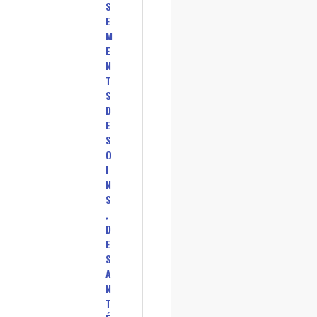
S
E
M
E
N
T
S
D
E
S
O
I
N
S
,
D
E
S
A
N
T