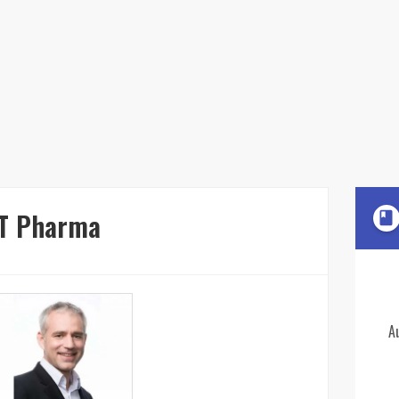
aT Pharma
book
A