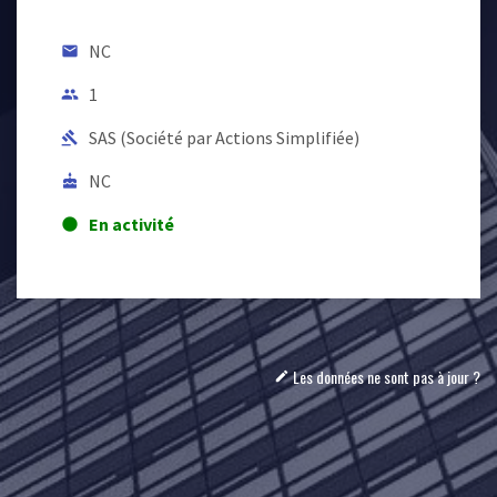
NC
email
1
people
SAS (Société par Actions Simplifiée)
gavel
NC
cake
En activité
lens
Les données ne sont pas à jour ?
mode_edit