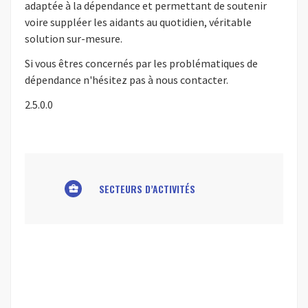
adaptée à la dépendance et permettant de soutenir
voire suppléer les aidants au quotidien, véritable
solution sur-mesure.
Si vous êtres concernés par les problématiques de
dépendance n'hésitez pas à nous contacter.
2.5.0.0
SECTEURS D’ACTIVITÉS
business_center