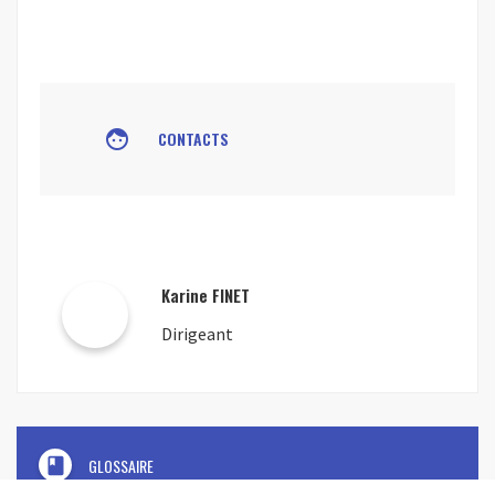
face
CONTACTS
Karine FINET
Dirigeant
book
GLOSSAIRE