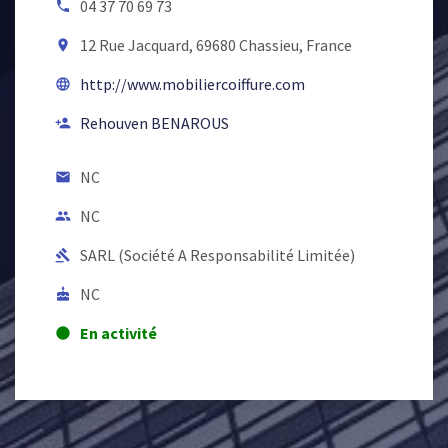
04 37 70 69 73
local_phone
12 Rue Jacquard, 69680 Chassieu, France
room
http://www.mobiliercoiffure.com
language
Rehouven BENAROUS
person_add
NC
email
NC
people
SARL (Société A Responsabilité Limitée)
gavel
NC
cake
En activité
lens