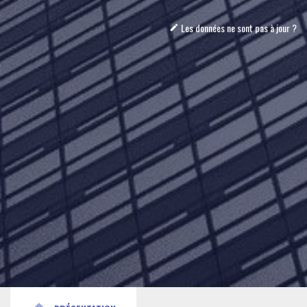
Les données ne sont pas à jour ?
mode_edit