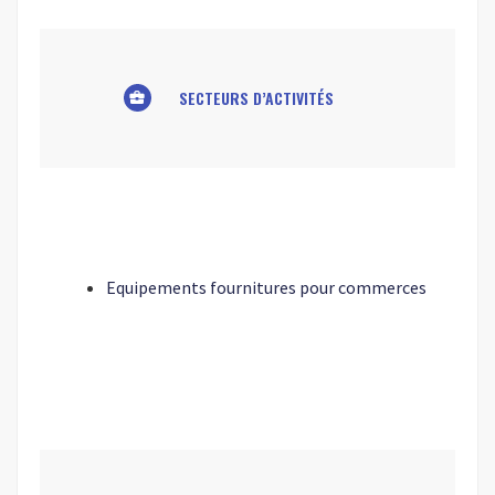
SECTEURS D’ACTIVITÉS
business_center
Equipements fournitures pour commerces