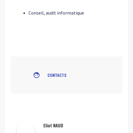
Conseil, audit informatique
face
CONTACTS
Eliot NAUD