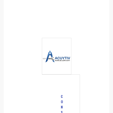
C
O
N
S