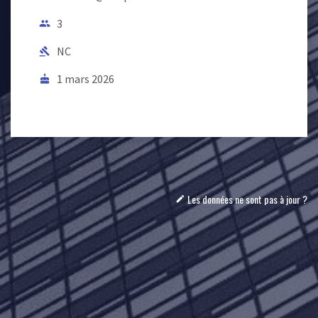
3
people
NC
gavel
1 mars 2026
cake
Les données ne sont pas à jour ?
mode_edit