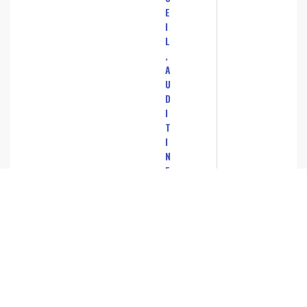
E
I
L
,
A
U
D
I
T
I
N
F
O
R
M
A
T
I
Q
U
E