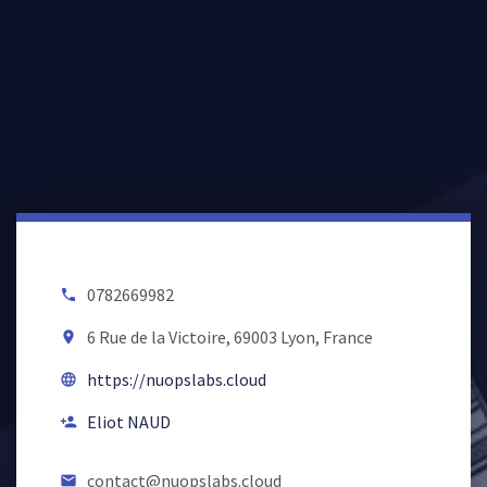
0782669982
local_phone
6 Rue de la Victoire, 69003 Lyon, France
room
https://nuopslabs.cloud
language
Eliot NAUD
person_add
contact@nuopslabs.cloud
email