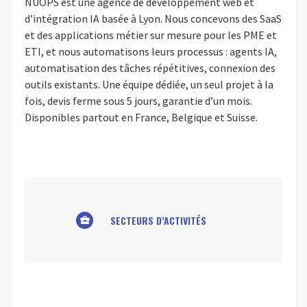
NUOPS est une agence de développement web et
d’intégration IA basée à Lyon. Nous concevons des SaaS
et des applications métier sur mesure pour les PME et
ETI, et nous automatisons leurs processus : agents IA,
automatisation des tâches répétitives, connexion des
outils existants. Une équipe dédiée, un seul projet à la
fois, devis ferme sous 5 jours, garantie d’un mois.
Disponibles partout en France, Belgique et Suisse.
SECTEURS D’ACTIVITÉS
business_center