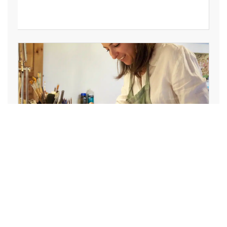
Garance Ricol porte la
restauration graphique du Rhône
à Paris