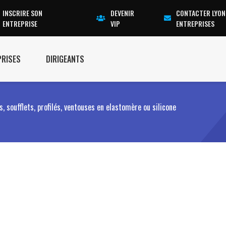
INSCRIRE SON
DEVENIR
CONTACTER LYON
ENTREPRISE
VIP
ENTREPRISES
PRISES
DIRIGEANTS
s, soufflets, profilés, ventouses en elastomère ou silicone