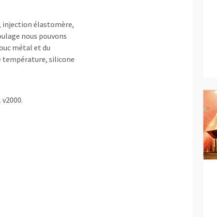
, injection élastomère,
moulage nous pouvons
ouc métal et du
e température, silicone
1 v2000.