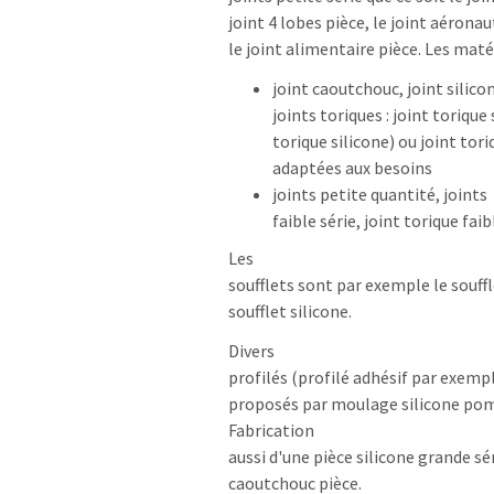
joint 4 lobes pièce, le joint aéronau
le joint alimentaire pièce. Les matér
joint caoutchouc, joint silico
joints toriques : joint torique
torique silicone) ou joint tor
adaptées aux besoins
joints petite quantité, joints
faible série, joint torique fai
Les
soufflets sont par exemple le souff
soufflet silicone.
Divers
profilés (profilé adhésif par exemp
proposés par moulage silicone pom
Fabrication
aussi d'une pièce silicone grande sé
caoutchouc pièce.