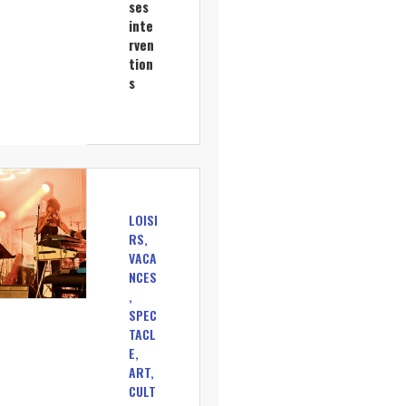
ses
inte
rven
tion
s
LOISI
RS,
VACA
NCES
,
SPEC
TACL
E,
ART,
CULT