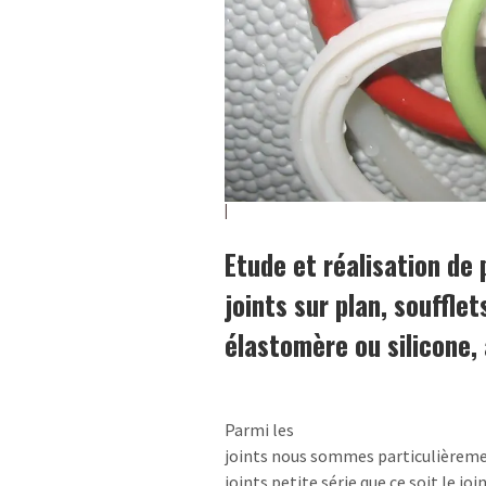
Etude et réalisation de 
joints sur plan, soufflet
élastomère ou silicone,
Parmi les
joints nous sommes particulièreme
joints petite série que ce soit le join