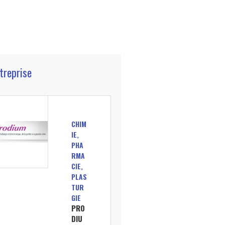
ntreprise
CHIM
IE,
PHA
RMA
CIE,
PLAS
TUR
GIE
PRO
DIU