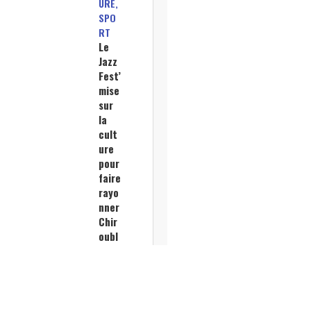
URE,
SPO
RT
Le
Jazz
Fest’
mise
sur
la
cult
ure
pour
faire
rayo
nner
Chir
oubl
es