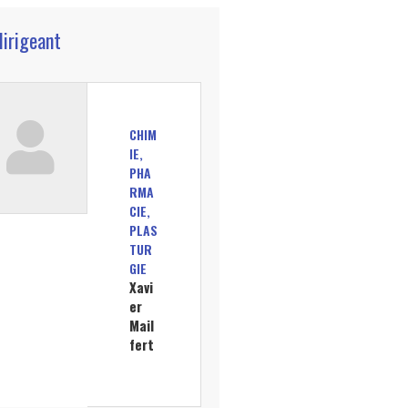
dirigeant
CHIM
IE,
PHA
RMA
CIE,
PLAS
TUR
GIE
Xavi
er
Mail
fert