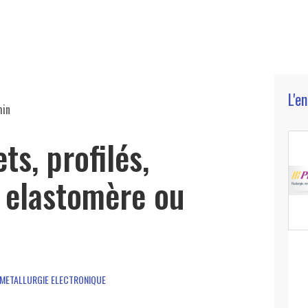
L'e
min
ets, profilés,
 elastomère ou
METALLURGIE ELECTRONIQUE