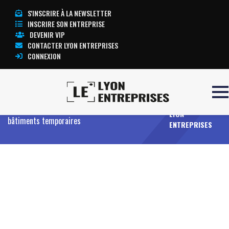
S'INSCRIRE À LA NEWSLETTER
INSCRIRE SON ENTREPRISE
DEVENIR VIP
CONTACTER LYON ENTREPRISES
CONNEXION
TOUTE
Accueil
Entreprises
Offres
Location de
L’ACTUALITÉ
constructions modulaires, entrepôts démontables,
LYON
bâtiments temporaires
ENTREPRISES