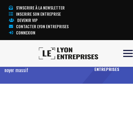
S'INSCRIRE À LA NEWSLETTER
INSCRIRE SON ENTREPRISE
DEVENIR VIP
CONTACTER LYON ENTREPRISES
CONNEXION
Accueil
Entreprises
Offres
Meubles
TOUTE
traditionnels de style en merisier, en chêne et
L’ACTUALITÉ LYON
ENTREPRISES
noyer massif