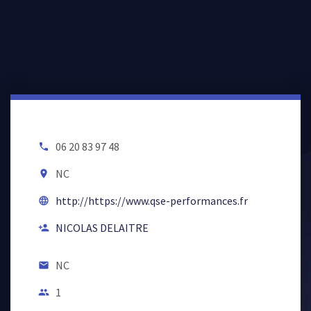
06 20 83 97 48
local_phone
NC
room
http://https://www.qse-performances.fr
language
NICOLAS DELAITRE
person_add
NC
email
1
people