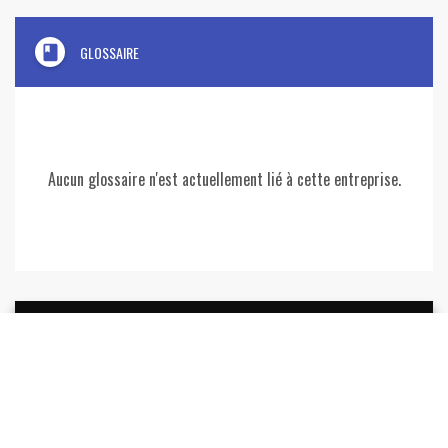
book
GLOSSAIRE
Aucun glossaire n'est actuellement lié à cette entreprise.
REJOIGNEZ
LYON
ENTREPRISES