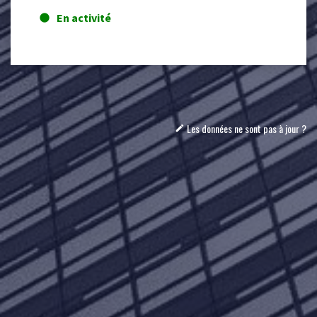
En activité
lens
Les données ne sont pas à jour ?
mode_edit