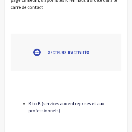
page LinkedIn, disponibles ici en haut à droite dans le
carré de contact
SECTEURS D’ACTIVITÉS
business_center
B to B (services aux entreprises et aux
professionnels)