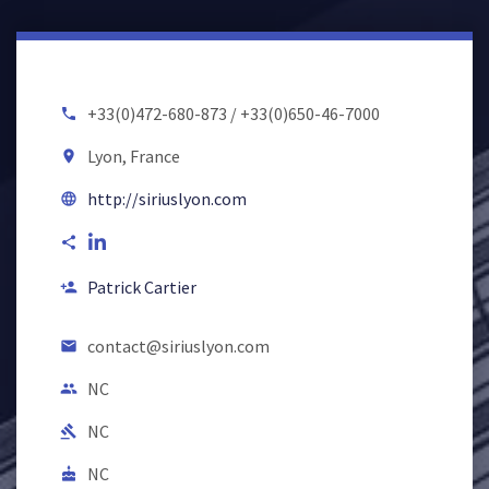
+33(0)472-680-873 / +33(0)650-46-7000
local_phone
Lyon, France
room
http://siriuslyon.com
language
share
Patrick Cartier
person_add
contact@siriuslyon.com
email
NC
people
NC
gavel
NC
cake