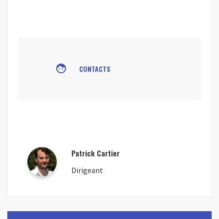
face
CONTACTS
Patrick Cartier
Dirigeant