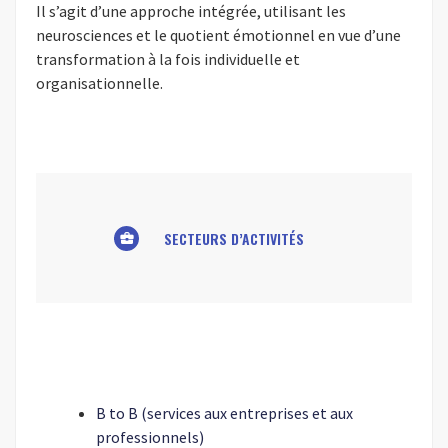
Il s’agit d’une approche intégrée, utilisant les
neurosciences et le quotient émotionnel en vue d’une
transformation à la fois individuelle et
organisationnelle.
SECTEURS D’ACTIVITÉS
business_center
B to B (services aux entreprises et aux
professionnels)