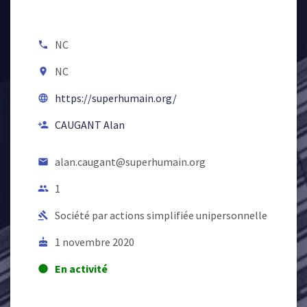
NC
local_phone
NC
room
https://superhumain.org/
language
CAUGANT Alan
person_add
alan.caugant@superhumain.org
email
1
people
Société par actions simplifiée unipersonnelle
gavel
1 novembre 2020
cake
En activité
lens