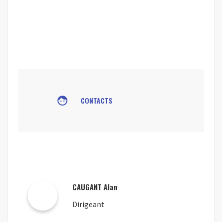
face
CONTACTS
CAUGANT Alan
Dirigeant