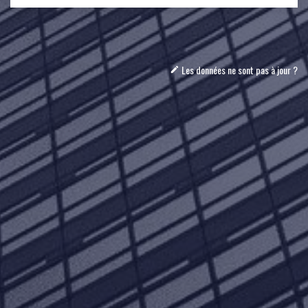
Les données ne sont pas à jour ?
mode_edit