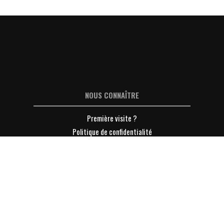
NOUS CONNAÎTRE
Première visite ?
Politique de confidentialité
Déclaration de confidentialité (UE)
Conditions Générales de Ventes
Mentions légales
Contacter Lyon-Entreprises
S'INFORMER
L'info Eco sur la page LinkedIn LE