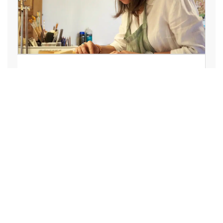
Garance Ricol porte la
restauration graphique du Rhône
à Paris