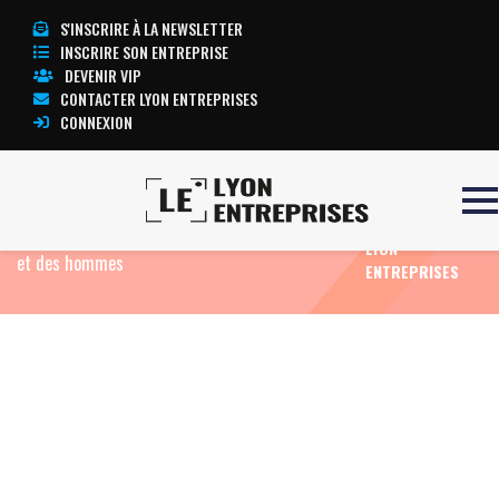
S'INSCRIRE À LA NEWSLETTER
INSCRIRE SON ENTREPRISE
DEVENIR VIP
CONTACTER LYON ENTREPRISES
CONNEXION
TOUTE
Accueil
Actualités
Agenda
A Lyon : Journée
L’ACTUALITÉ
« Centrale » pour l’égalité des droits des femmes
LYON
et des hommes
ENTREPRISES