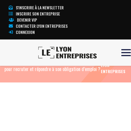
S'INSCRIRE À LA NEWSLETTER
INSCRIRE SON ENTREPRISE
DEVENIR VIP
CONTACTER LYON ENTREPRISES
CONNEXION
TOUTE
Accueil
Actualités
Agenda
Jeudi 24
L’ACTUALITÉ
septembre : ACTION HANDICAP | Quels dispositifs
LYON
pour recruter et répondre à son obligation d’emploi ?
ENTREPRISES