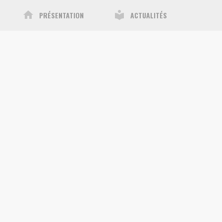
home
local_library
PRÉSENTATION
ACTUALITÉS