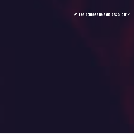
Les données ne sont pas à jour ?
mode_edit