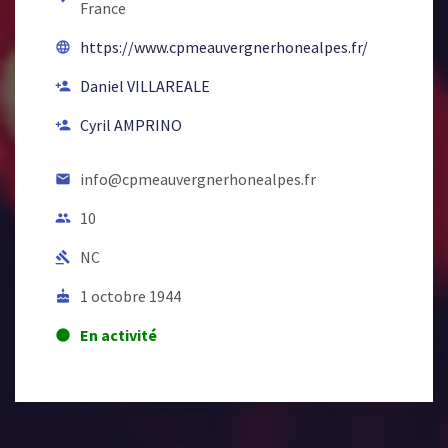
France
https://www.cpmeauvergnerhonealpes.fr/
language
Daniel VILLAREALE
person_add
Cyril AMPRINO
person_add
info@cpmeauvergnerhonealpes.fr
email
10
people
NC
gavel
1 octobre 1944
cake
En activité
lens