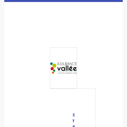
S
Y
N