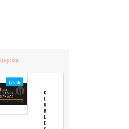
ntreprise
LE Club
C
L
U
B
L
E
S