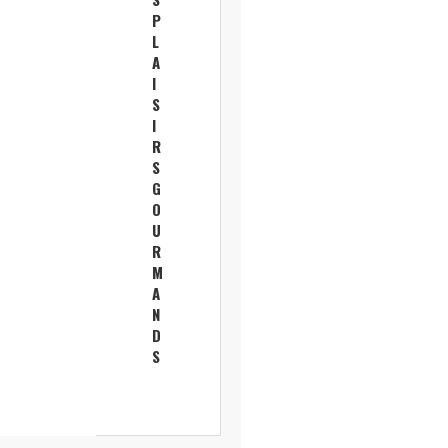
P
L
A
I
S
I
R
S
G
O
U
R
M
A
N
D
S