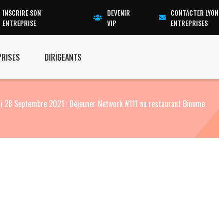
INSCRIRE SON
DEVENIR
CONTACTER LYON
ENTREPRISE
VIP
ENTREPRISES
PRISES
DIRIGEANTS
i 28 Septembre 2021 : Déjeuner Network #111 au restaurant Binome