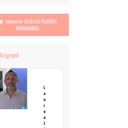
Contacter
CLUB LES PLAISIRS
GOURMANDS
dirigeant
L
a
u
r
e
n
t