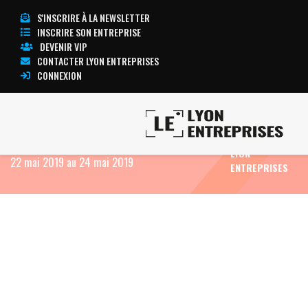
S'INSCRIRE À LA NEWSLETTER
INSCRIRE SON ENTREPRISE
DEVENIR VIP
CONTACTER LYON ENTREPRISES
CONNEXION
TOUTE
Accueil
Eco News
A.S.T. GROUPE : Déclaration
L’ACTUALITÉ
des transactions sur actions propres réalisées du
LYON
22 mai 2019 au 24 mai 2019
ENTREPRISES