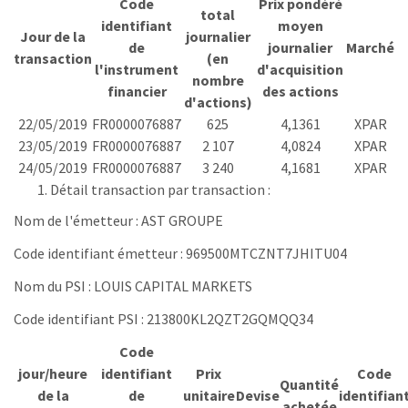
Code
Prix pondéré
total
identifiant
moyen
Jour de la
journalier
de
journalier
Marché
transaction
(en
l'instrument
d'acquisition
nombre
financier
des actions
d'actions)
22/05/2019
FR0000076887
625
4,1361
XPAR
23/05/2019
FR0000076887
2 107
4,0824
XPAR
24/05/2019
FR0000076887
3 240
4,1681
XPAR
Détail transaction par transaction :
Nom de l'émetteur : AST GROUPE
Code identifiant émetteur : 969500MTCZNT7JHITU04
Nom du PSI : LOUIS CAPITAL MARKETS
Code identifiant PSI : 213800KL2QZT2GQMQQ34
Code
jour/heure
identifiant
Prix
Code
Quantité
de la
de
unitaire
Devise
identifian
achetée