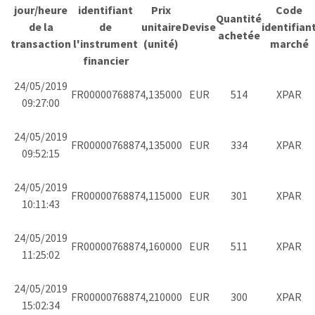
jour/heure
identifiant
Prix
Code
Quantité
de la
de
unitaire
Devise
identifian
achetée
transaction
l'instrument
(unité)
marché
financier
24/05/2019
FR0000076887
4,135000
EUR
514
XPAR
09:27:00
24/05/2019
FR0000076887
4,135000
EUR
334
XPAR
09:52:15
24/05/2019
FR0000076887
4,115000
EUR
301
XPAR
10:11:43
24/05/2019
FR0000076887
4,160000
EUR
511
XPAR
11:25:02
24/05/2019
FR0000076887
4,210000
EUR
300
XPAR
15:02:34