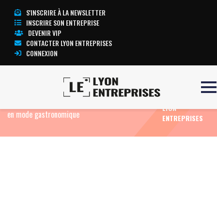
S'INSCRIRE À LA NEWSLETTER
INSCRIRE SON ENTREPRISE
DEVENIR VIP
CONTACTER LYON ENTREPRISES
CONNEXION
TOUTE
Accueil
Eco News
Après avoir racheté Lyon City
L’ACTUALITÉ
Boat, Jean-Claude Lavorel s’offre un vaisseau amiral
LYON
en mode gastronomique
ENTREPRISES