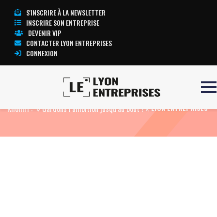
S'INSCRIRE À LA NEWSLETTER
INSCRIRE SON ENTREPRISE
DEVENIR VIP
CONTACTER LYON ENTREPRISES
CONNEXION
Accueil
Avant-projet de loi portée par Myriam El
TOUTE L’ACTUALITÉ
Khomri : » Gardons l’ambition jusqu’au bout ! «
LYON ENTREPRISES