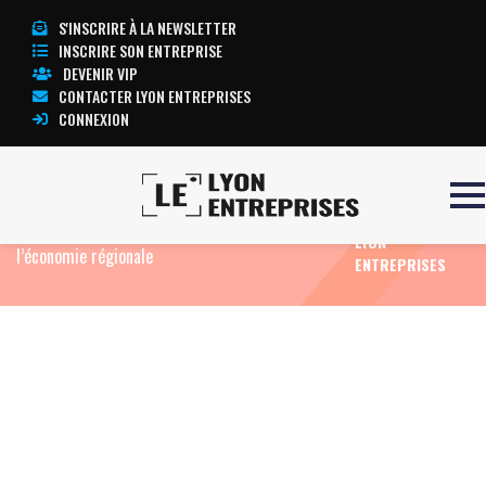
S'INSCRIRE À LA NEWSLETTER
INSCRIRE SON ENTREPRISE
DEVENIR VIP
CONTACTER LYON ENTREPRISES
CONNEXION
TOUTE
Accueil
Eco News
Conjoncture en Auvergne-
L’ACTUALITÉ
Rhône-Alpes : un trimestre en demi-teinte pour
LYON
l’économie régionale
ENTREPRISES