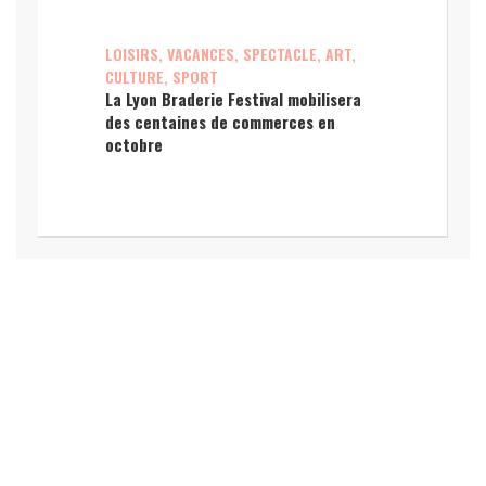
LOISIRS, VACANCES, SPECTACLE, ART,
CULTURE, SPORT
La Lyon Braderie Festival mobilisera
des centaines de commerces en
octobre