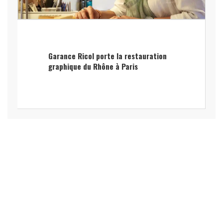
Garance Ricol porte la restauration
graphique du Rhône à Paris