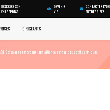
INSCRIRE SON
DEVENIR
CONTACTER LYON
ENTREPRISE
VIP
ENTREPRISES
PRISES
DIRIGEANTS
ARL Software renforcent leur alliance autour des actifs critiques