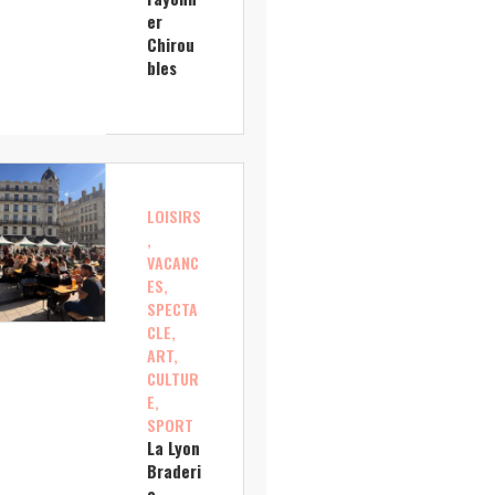
er
Chirou
bles
LOISIRS
,
VACANC
ES,
SPECTA
CLE,
ART,
CULTUR
E,
SPORT
La Lyon
Braderi
e