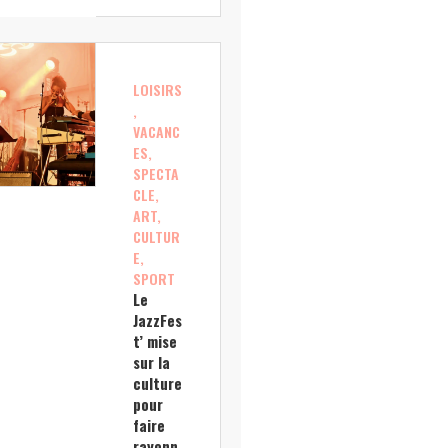
LOISIRS
,
VACANC
ES,
SPECTA
CLE,
ART,
CULTUR
E,
SPORT
Le
JazzFes
t’ mise
sur la
culture
pour
faire
rayonn