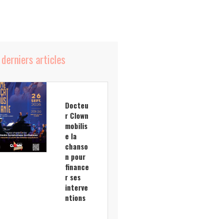
 derniers articles
Docteu
r Clown
mobilis
e la
chanso
n pour
finance
r ses
interve
ntions