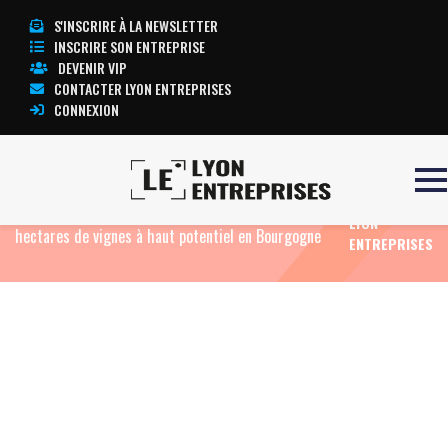
S'INSCRIRE À LA NEWSLETTER
INSCRIRE SON ENTREPRISE
DEVENIR VIP
CONTACTER LYON ENTREPRISES
CONNEXION
TOUTE
Accueil
Eco Food
Hervé Kratirof et Eric Versini, ces
L’ACTUALITÉ
deux entrepreneurs lyonnais qui viennent de s’offrir 7
LYON
hectares de vignes à haut potentiel en Bourgogne
ENTREPRISES