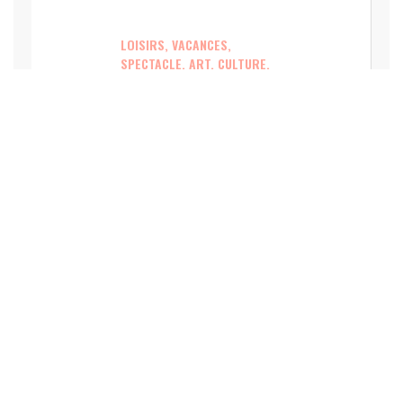
LOISIRS, VACANCES,
SPECTACLE, ART, CULTURE,
SPORT
Le JazzFest’ mise sur la
culture pour faire
rayonner Chiroubles