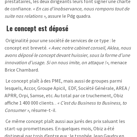
prestataires, les deux dirigeants leurs font signer une charte
de confiance.
« En cas d’inobservance, nous rompons tout de
suite nos relations »
, assure le Pdg quadra.
Le concept est déposé
Originalité pour une société de services de ce type : le
concept est breveté.
« Avec notre cabinet conseil, Aklea, nous
avons déposé le concept devant huissier, sous la forme d’une
innovation d’usage. Si on nous imite, on attaque !»
, menace
Brice Chambard.
Le concept plaît à des PME, mais aussi de groupes parmi
lesquels, Accor, Groupe Apicil, EDF, Société Générale, AREA /
APRR, Orpi, Samse, etc. Au total par ce truchement, Obiz
affiche 1 400 000 clients. .
« C’est du Business to Business, to
Consumer »
, résume-t-il.
Ce même concept plaît aussi aux jurés des prix saluant les
start-up prometteuses. En quelques mois, Obiz a été
distingué par trois d’entre eux : le trophée Jean Gaudry en