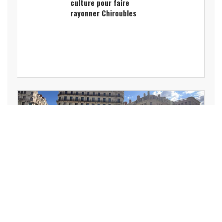
culture pour faire
rayonner Chiroubles
LOISIRS, VACANCES,